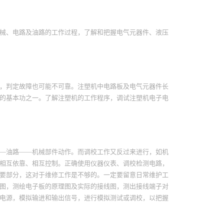
械、电路及油路的工作过程，了解和把握电气元器件、液压
，判定故障也可能不可靠。注塑机中电路板及电气元器件长
的基本功之一。了解注塑机的工作程序，调试注塑机电子电
—油路——机械部件动作。而调校工作又反过来进行，如机
相互依靠、相互控制。正确使用仪器仪表、调校检测电路，
要部分，这对于维修工作是不够的。一定要留意日常维护工
图，测绘电子板的原理图及实际的接线图，测出接线端子对
电源，模拟输进和输出信号，进行模拟测试或调校，以把握