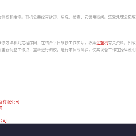
合调校和维修。有机会要经常拆卸、清洗、检查、安装电磁阀。这些处理会造成
维修方法和判定程序图，在结合平日维修工作实际，收集
注塑机
有关资料，如故
要重新调整工作点，重新进行调校，进行带负载试验，使其设备工作在操纵说明
备有限公司
司
公司