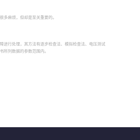
很多麻烦，但却是至关重要的。
障进行处理，其方法有逐步检查法、模拟检查法、电压测试
书所列数据的参数范围内。