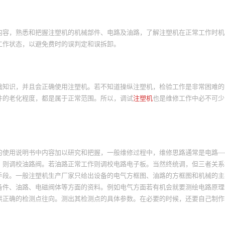
内容，熟悉和把握注塑机的机械部件、电路及油路，了解注塑机在正常工作时机
工作状态，以避免费时的误判定和误拆卸。
础知识，并且会正确使用注塑机。若不知道操纵注塑机，检验工作是非常困难的
件的老化程度，都是属于正常范围。所以，调试
注塑机
也是维修工作中必不可少
的使用说明书中内容加以研究和把握，一般维修过程中，维修思路通常是电路—
，则调校油路阀。若油路正常工作则调校电路电子板。当然终统调，但三者关系
手段。一般注塑机生产厂家只给出设备的电气方框图、油路的方框图和机械的主
备件、油路、电磁阀体等方面的资料。例如电气方面若有机会就要测绘电路原理
供正确的检测点往向。测出其检测点的具体参数。在必要的时候，还要自己制作