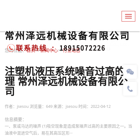
Toggl
navig
您的位置：
首页
>>
新闻中心
>>
行业动态
注塑机液压系统噪音过高的处
理 常州泽远机械设备有限公
司
作者：jsesou
浏览量：649
来源：jsesou
时间：2022-04-12
信息摘要：
一、泵或马达的噪声 (1)吸空现象是造成泵噪声过高的主要原因之一。当
油液中混进空气后，易在其高压区形···