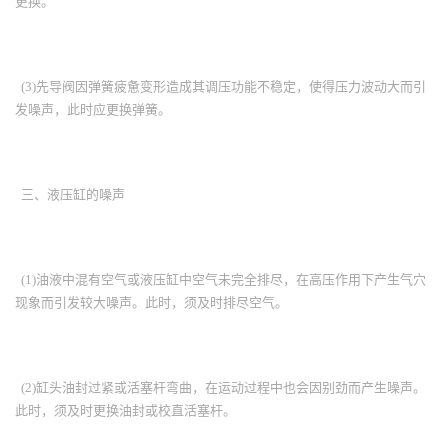
更换。
(3)先导阀因弹簧疲惫变形造成其调压功能不稳定，使得压力波动大而引
发噪声，此时应更换弹簧。
三、液压缸的噪声
(1)油液中混有空气或液压缸中空气未完全排尽，在高压作用下产生气穴
现象而引发较大噪声。此时，须及时排尽空气。
(2)缸头油封过紧或活塞杆弯曲，在运动过程中也会因别劲而产生噪声。
此时，须及时更换油封或校直活塞杆。