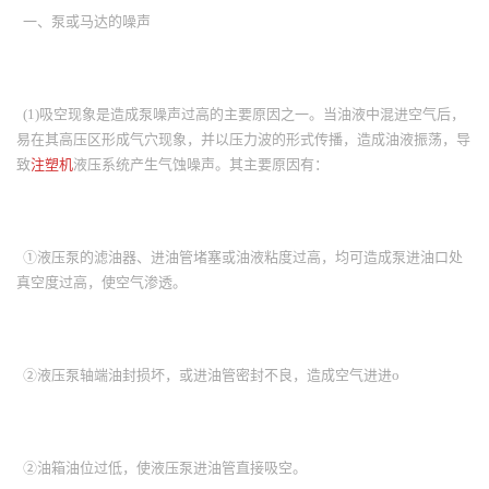
一、泵或马达的噪声
(1)吸空现象是造成泵噪声过高的主要原因之一。当油液中混进空气后，
易在其高压区形成气穴现象，并以压力波的形式传播，造成油液振荡，导
致
注塑机
液压系统产生气蚀噪声。其主要原因有：
①液压泵的滤油器、进油管堵塞或油液粘度过高，均可造成泵进油口处
真空度过高，使空气渗透。
②液压泵轴端油封损坏，或进油管密封不良，造成空气进进o
②油箱油位过低，使液压泵进油管直接吸空。