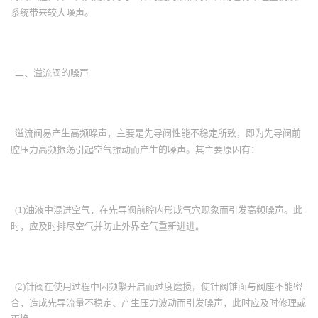
系统带来较大噪声。
二、溢流阀的噪声
溢流阀易产生高频噪声，主要是先导阀性能不稳定所致，即为先导阀前
腔压力高频振荡引起空气振动而产生的噪声。其主要原因有：
(1)油液中混进空气，在先导阀前腔内形成气穴现象而引发高频噪声。此
时，应及时排尽空气并防止外界空气重新进进。
(2)针阀在使用过程中因频繁开启而过度磨损，使针阀锥面与阀座不能密
合，造成先导流量不稳定、产生压力波动而引发噪声，此时应及时修理或