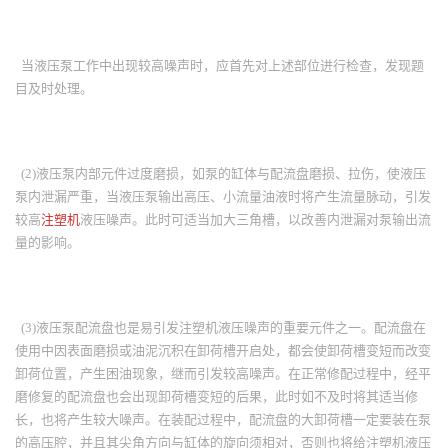
当液压泵工作中出现较高噪声时，应首先对上述部位进行检查，发现题
目及时处理。
(2)液压泵内部元件过度磨损，如泵的缸体与配流盘磨损、拉伤，使液压
泵内泄漏严重，当液压泵输出高压、小流量油液时将产生流量脉动，引发
较高
注塑机
液压噪声。此时可适当加大三角槽，以改善内泄漏对泵输出流
量的影响。
(3)液压泵配流盘也是易引发注塑机液压噪声的重要元件之一。配流盘在
使用中因表面磨损或油泥沉积在卸荷槽开启处，都会使卸荷槽变短而改变
卸荷位置，产生困油现象，继而引发较高噪声。在正常修配过程中，经平
磨修复的配流盘也会出现卸荷槽变短的后果，此时如不及时将其适当修
长，也将产生较大噪声。在装配过程中，配流盘的大卸荷槽一定要装在泵
的高压腔，并且其尖角方向与缸体的旋向须相对，否则也将给注塑机液压